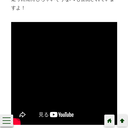
すよ！
toggle
home
arrowup
navigation