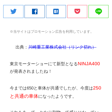
line
twitter
facebook
hatenabookmark
※当サイトはプロモーション広告を利用しています。
出典：
川崎重工業株式会社（リンク切れ）
NINJA400
東京モーターショーにて新型となる
が発表されましたね！
250
今までは650と車体が共通でしたが、今度は
と共通の車体
になったようです。