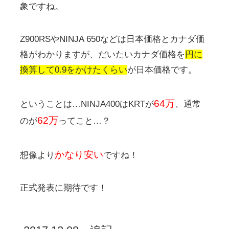
象ですね。
Z900RSやNINJA 650などは日本価格とカナダ価
格がわかりますが、だいたいカナダ価格を
円に
換算して0.9をかけたくらい
が日本価格です。
64万
ということは…NINJA400はKRTが
、通常
62万
のが
ってこと…？
かなり安い
想像より
ですね！
正式発表に期待です！