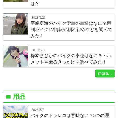
は？
2018/2/23
平嶋夏海のバイク愛車の車種はなに？週
刊バイクTV情報や馴れ初めなどを調べて
みた！
2018/2/17
梅本まどかのバイクの車種はなに？ヘル
メットや乗るきっかけを調べてみた！
more...
用品
folder
2025/5/7
バイクのドラレコは意味ない？5つの理