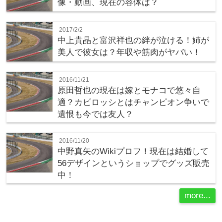
像・動画、現在の容体は？
2017/2/2
中上貴晶と富沢祥也の絆が泣ける！姉が
美人で彼女は？年収や筋肉がヤバい！
2016/11/21
原田哲也の現在は嫁とモナコで悠々自
適？カピロッシとはチャンピオン争いで
遺恨も今では友人？
2016/11/20
中野真矢のWikiプロフ！現在は結婚して
56デザインというショップでグッズ販売
中！
more...