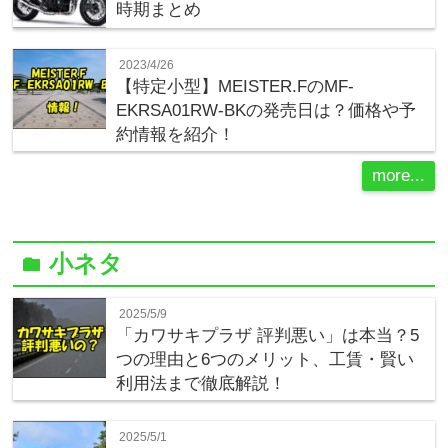
時期まとめ
2023/4/26
【特定小型】MEISTER.FのMF-
EKRSA01RW-BKの発売日は？価格や予
約情報を紹介！
more...
小ネタ
folder
2025/5/9
「カワサキプラザ 評判悪い」は本当？5
つの理由と6つのメリット、工賃・賢い
利用法まで徹底解説！
2025/5/1