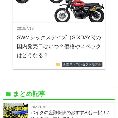
2018/4/18
SWMシックスデイズ（SIXDAYS)の
国内発売日はいつ？価格やスペック
はどうなる？
folder
新型車・コンセプトモデル
まとめ記事
folder
2023/11/10
バイクの盗難保険のおすすめは一択！7