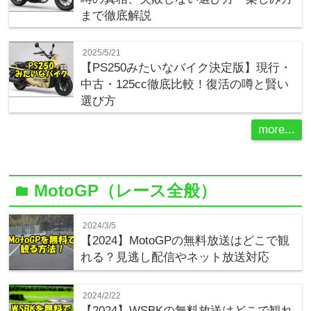
まで徹底解説
2025/5/21
【PS250みたいなバイク決定版】現行・
中古・125cc徹底比較！復活の噂と賢い
選び方
more...
MotoGP（レース全般）
folder
2024/3/5
【2024】MotoGPの無料放送はどこで観
れる？見逃し配信やネット放送対応
2024/2/22
【2024】WSBKの無料放送はどこで観れ