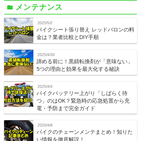
メンテナンス
folder
2025/5/2
バイクシート張り替え レッドバロンの料
金は？業者比較とDIY手順
2025/4/30
諦める前に！黒錆転換剤が「意味ない」
5つの理由と効果を最大化する秘訣
2025/4/4
バイクバッテリー上がり「しばらく待
つ」のはOK？緊急時の応急処置から充
電・予防まで完全ガイド
2020/4/8
バイクのチェーンメンテまとめ！知りた
い情報を徹底解説！