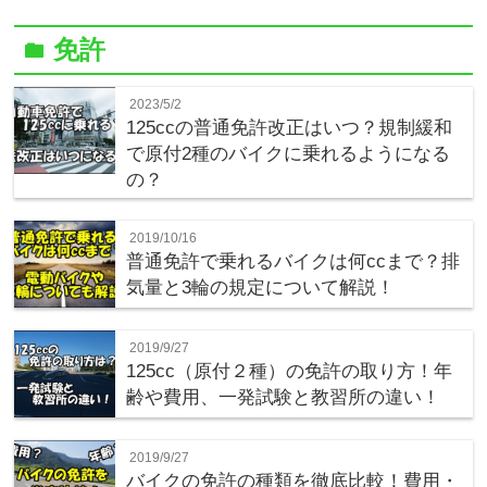
免許
folder
2023/5/2
125ccの普通免許改正はいつ？規制緩和
で原付2種のバイクに乗れるようになる
の？
2019/10/16
普通免許で乗れるバイクは何ccまで？排
気量と3輪の規定について解説！
2019/9/27
125cc（原付２種）の免許の取り方！年
齢や費用、一発試験と教習所の違い！
2019/9/27
バイクの免許の種類を徹底比較！費用・