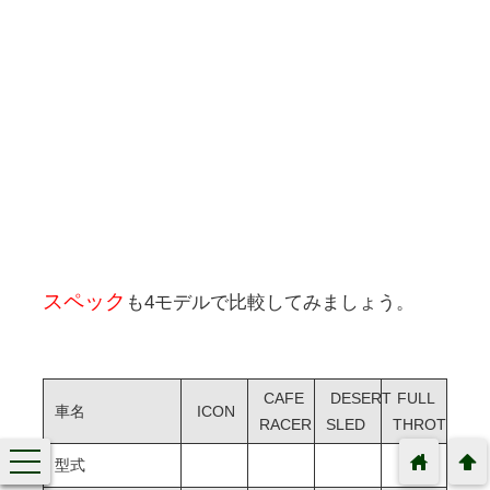
スペック
も4モデルで比較してみましょう。
CAFE
DESERT
FULL
車名
ICON
RACER
SLED
THROTTLE
toggle
home
arrowup
型式
navigation