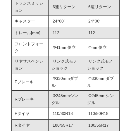
トランスミッシ
6速リターン
6速リターン
ョン
キャスター
24°00′
24°00′
トレール[mm]
112
112
フロントフォー
Φ41mm倒立
Φmm倒立
ク
リヤサスペンシ
リンク式モノ
リンク式モノ
ョン
ショック
ショック
Φ330mmダブ
Φ330mmダブ
Fブレーキ
ル
ル
Φ245mmシン
Φ245mmシン
Rブレーキ
グル
グル
Fタイヤ
110/80R18
110/80R18
Rタイヤ
180/55R17
180/55R17