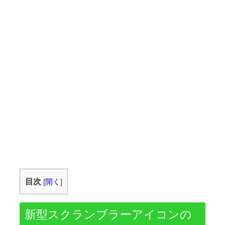
目次
[
開く
]
新型スクランブラーアイコンの