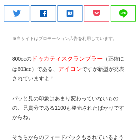
line
twitter
facebook
hatenabookmark
※当サイトはプロモーション広告を利用しています。
ドゥカティスクランブラー
800ccの
（正確に
アイコン
は803cc）である、
ですが新型が発表
されていますよ！
パッと見の印象はあまり変わっていないもの
の、兄貴分である1100も発売されたばかりです
からね。
そちらからのフィードバックもされているよう