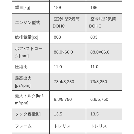
重量[kg]
189
186
空冷L型2気筒
空冷L型2気筒
エンジン型式
DOHC
DOHC
総排気量[cc]
803
803
ボア×ストロー
88.0×66.0
88.0×66.0
ク[mm]
圧縮比
11.0
11.0
最高出力
73.4/8,250
73/8,250
[ps/rpm]
最大トルク[kgf-
6.8/5,750
6.8/5,750
m/rpm]
タンク容量[L]
13.5
13.5
フレーム
トレリス
トレリス