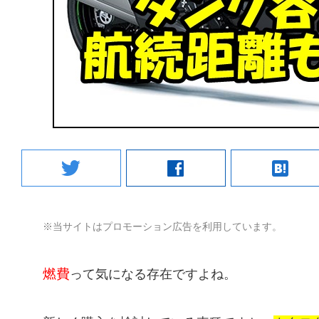
twitter
facebook
hatenabookmark
※当サイトはプロモーション広告を利用しています。
燃費
って気になる存在ですよね。