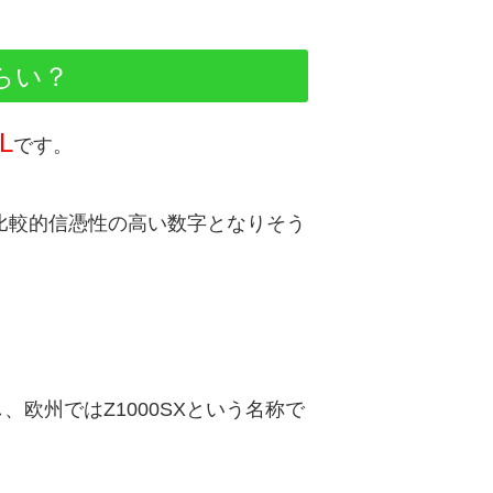
くらい？
L
です。
比較的信憑性の高い数字となりそう
、欧州ではZ1000SXという名称で