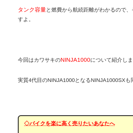
タンク容量
と燃費から航続距離がわかるので、
すよ。
NINJA1000
今回はカワサキの
について紹介しま
実質4代目のNINJA1000となるNINJA1000
◇バイクを楽に高く売りたいあなたへ