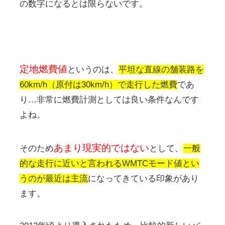
の数字になるとは限らないです。
定地燃費値
というのは、
平坦な直線の舗装路を
60km/h（原付は30km/h）で走行した燃費
であ
り…非常に燃費計測としては良い条件なんです
よね。
あまり現実的ではない
そのため
として、
一般
的な走行に近いと言われるWMTCモード値とい
うのが最近は主流
になってきている印象があり
ます。