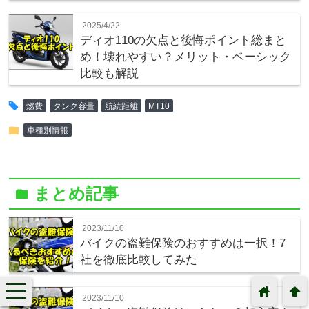
2025/4/22
ディオ110の欠点と後悔ポイント総まと
め！壊れやすい？メリット・ベーシック
比較も解説
tag
燃費
タンク容量
航続距離
MT10
folder
車種別情報
まとめ記事
folder
2023/11/10
バイクの盗難保険のおすすめは一択！7
社を徹底比較してみた
toggle
home
arrowup
navigation
2023/11/10