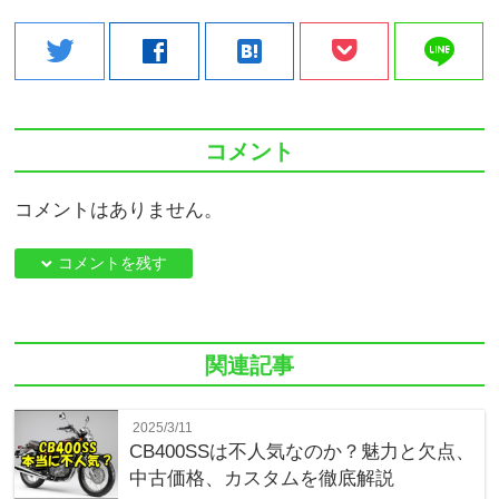
line
twitter
facebook
hatenabookmark
コメント
コメントはありません。
down コメントを残す
関連記事
2025/3/11
CB400SSは不人気なのか？魅力と欠点、
中古価格、カスタムを徹底解説