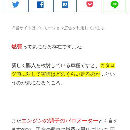
line
twitter
facebook
hatenabookmark
※当サイトはプロモーション広告を利用しています。
燃費
って気になる存在ですよね。
新しく購入を検討している車種ですと、
カタロ
グ値に対して実際はどのくらい走るのか
…とい
うのが気になるところ。
エンジンの調子のバロメーター
また
とも言え
ますので、現在の愛車の燃費が周りに比べて悪