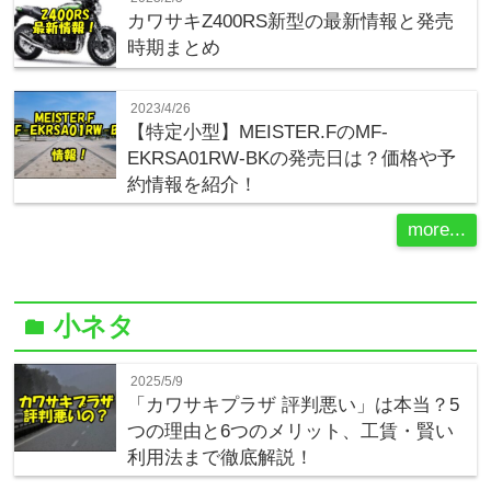
カワサキZ400RS新型の最新情報と発売
時期まとめ
2023/4/26
【特定小型】MEISTER.FのMF-
EKRSA01RW-BKの発売日は？価格や予
約情報を紹介！
more...
小ネタ
folder
2025/5/9
「カワサキプラザ 評判悪い」は本当？5
つの理由と6つのメリット、工賃・賢い
利用法まで徹底解説！