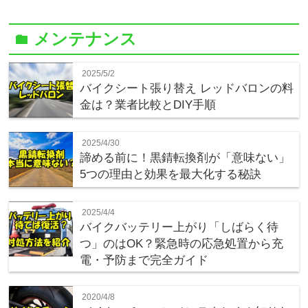
メンテナンス
folder
2025/5/2
バイクシート張り替え レッドバロンの料
金は？業者比較とDIY手順
2025/4/30
諦める前に！黒錆転換剤が「意味ない」
5つの理由と効果を最大化する秘訣
2025/4/4
バイクバッテリー上がり「しばらく待
つ」のはOK？緊急時の応急処置から充
電・予防まで完全ガイド
2020/4/8