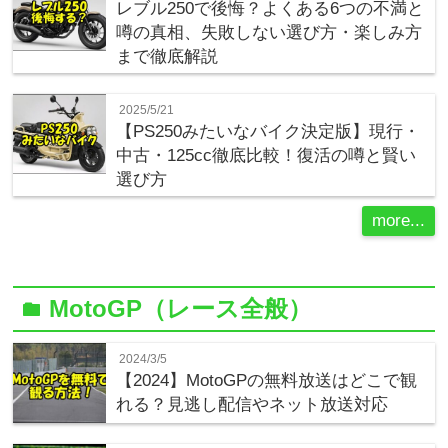
レブル250で後悔？よくある6つの不満と
噂の真相、失敗しない選び方・楽しみ方
まで徹底解説
2025/5/21
【PS250みたいなバイク決定版】現行・
中古・125cc徹底比較！復活の噂と賢い
選び方
more...
MotoGP（レース全般）
folder
2024/3/5
【2024】MotoGPの無料放送はどこで観
れる？見逃し配信やネット放送対応