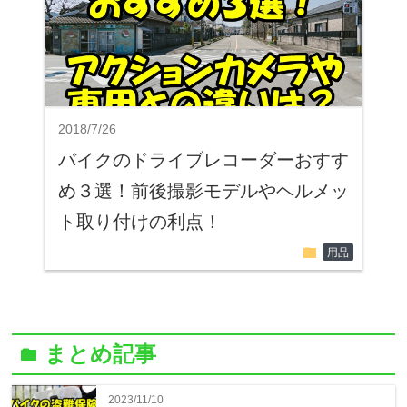
2018/7/26
バイクのドライブレコーダーおすす
め３選！前後撮影モデルやヘルメッ
ト取り付けの利点！
folder
用品
まとめ記事
folder
2023/11/10