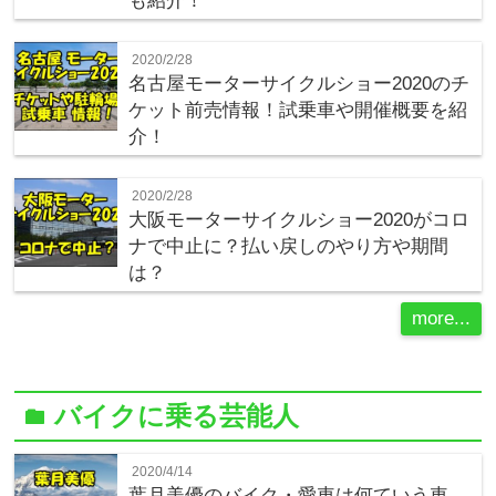
も紹介！
2020/2/28
名古屋モーターサイクルショー2020のチ
ケット前売情報！試乗車や開催概要を紹
介！
2020/2/28
大阪モーターサイクルショー2020がコロ
ナで中止に？払い戻しのやり方や期間
は？
more...
バイクに乗る芸能人
folder
2020/4/14
葉月美優のバイク・愛車は何ていう車