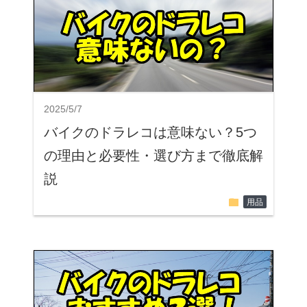
2025/5/7
バイクのドラレコは意味ない？5つ
の理由と必要性・選び方まで徹底解
説
folder
用品