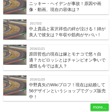
ニッキー・ヘイデンが事故！原因や画
像・動画、現在の容体は？
2017/2/2
中上貴晶と富沢祥也の絆が泣ける！姉が
美人で彼女は？年収や筋肉がヤバい！
2016/11/21
原田哲也の現在は嫁とモナコで悠々自
適？カピロッシとはチャンピオン争いで
遺恨も今では友人？
2016/11/20
中野真矢のWikiプロフ！現在は結婚して
56デザインというショップでグッズ販売
中！
more...