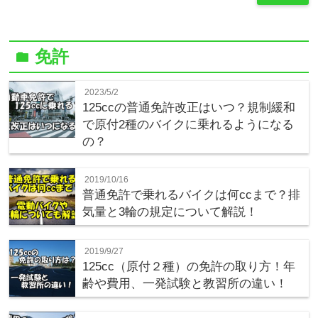
免許
folder
2023/5/2
125ccの普通免許改正はいつ？規制緩和
で原付2種のバイクに乗れるようになる
の？
2019/10/16
普通免許で乗れるバイクは何ccまで？排
気量と3輪の規定について解説！
2019/9/27
125cc（原付２種）の免許の取り方！年
齢や費用、一発試験と教習所の違い！