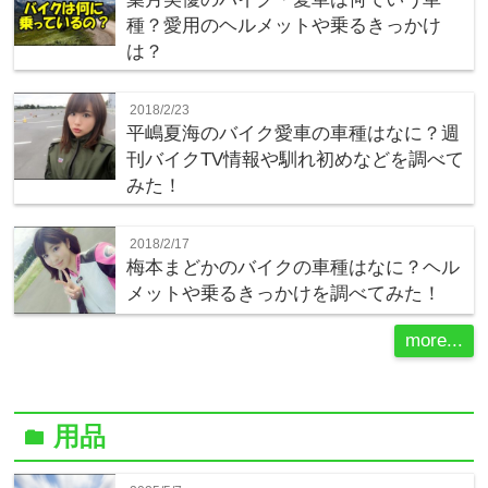
種？愛用のヘルメットや乗るきっかけ
は？
2018/2/23
平嶋夏海のバイク愛車の車種はなに？週
刊バイクTV情報や馴れ初めなどを調べて
みた！
2018/2/17
梅本まどかのバイクの車種はなに？ヘル
メットや乗るきっかけを調べてみた！
more...
用品
folder